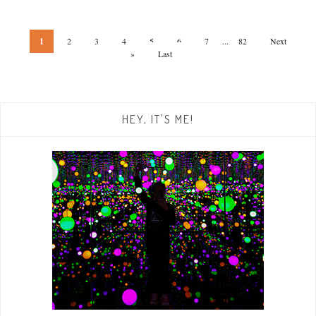
...
1
2
3
4
5
6
7
82
Next
»
Last
HEY, IT'S ME!