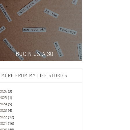
BUCIN USIA 30
MORE FROM MY LIFE STORIES
2026
(3)
2025
(1)
2024
(5)
2023
(4)
2022
(12)
2021
(16)
2020
(48)