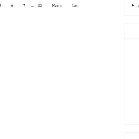
...
5
6
7
82
Next »
Last
►