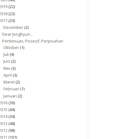
2019
(22)
2018
(23)
2017
(20)
Desember
(2)
▼
Dear Jonghyun...
Pertemuan, Posesif, Perpisahan
Oktober
(1)
►
Juli
(4)
►
Juni
(2)
►
Mei
(3)
►
April
(3)
►
Maret
(2)
►
Februari
(1)
►
Januari
(2)
►
2016
(36)
2015
(44)
2014
(34)
2013
(48)
2012
(98)
2011
(101)