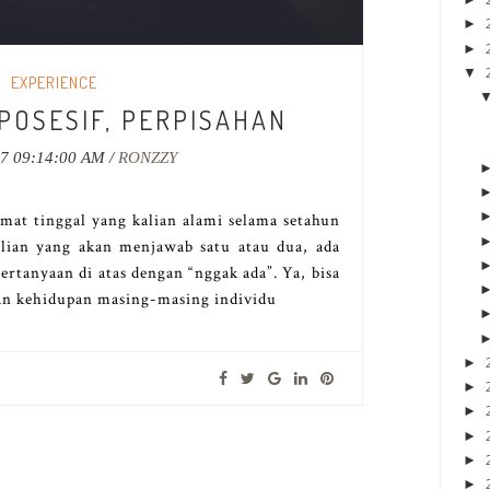
►
►
▼
EXPERIENCE
POSESIF, PERPISAHAN
17 09:14:00 AM /
RONZZY
mat tinggal yang kalian alami selama setahun
alian yang akan menjawab satu atau dua, ada
tanyaan di atas dengan “nggak ada”. Ya, bisa
an kehidupan masing-masing individu
►
►
►
►
►
►