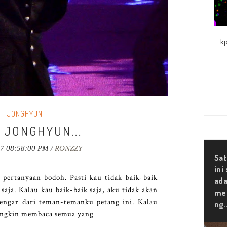
kp
JONGHYUN
 JONGHYUN...
17 08:58:00 PM /
RONZZY
Sat
ini
.. pertanyaan bodoh. Pasti kau tidak baik-baik
ada
 saja. Kalau kau baik-baik saja, aku tidak akan
mer
ngar dari teman-temanku petang ini. Kalau
ng.
mungkin membaca semua yang