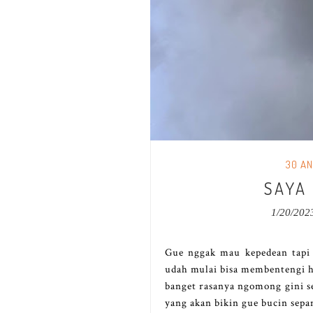
30 AN
SAYA 
1/20/202
Gue nggak mau kepedean tapi 
udah mulai bisa membenteng
banget rasanya ngomong gini se
yang akan bikin gue bucin sepan