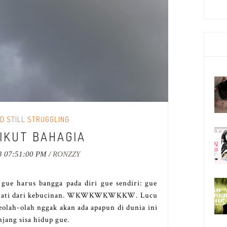
D STILL STRUGGLING
IKUT BAHAGIA
3 07:51:00 PM /
RONZZY
gue harus bangga pada diri gue sendiri: gue
i hati dari kebucinan. WKWKWKWKKW. Lucu
olah-olah nggak akan ada apapun di dunia ini
jang sisa hidup gue.