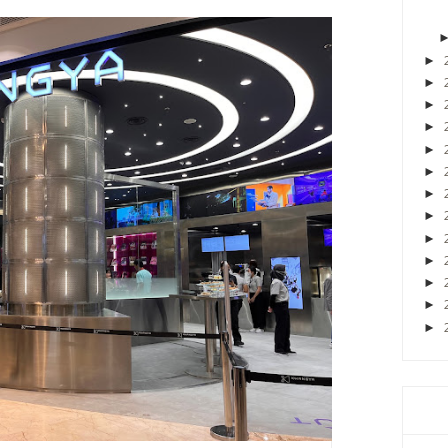
►
►
►
►
►
►
►
►
►
►
►
►
►