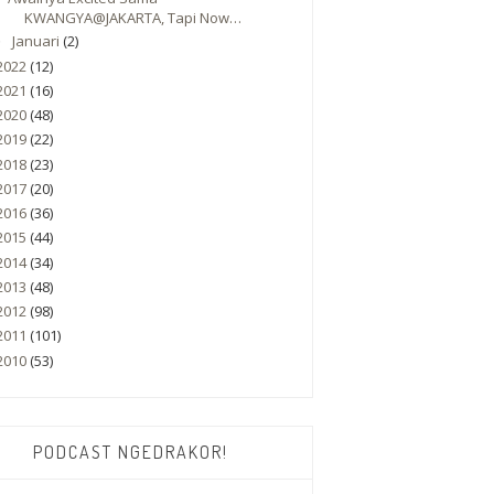
KWANGYA@JAKARTA, Tapi Now…
Januari
(2)
►
2022
(12)
2021
(16)
2020
(48)
2019
(22)
2018
(23)
2017
(20)
2016
(36)
2015
(44)
2014
(34)
2013
(48)
2012
(98)
2011
(101)
2010
(53)
PODCAST NGEDRAKOR!