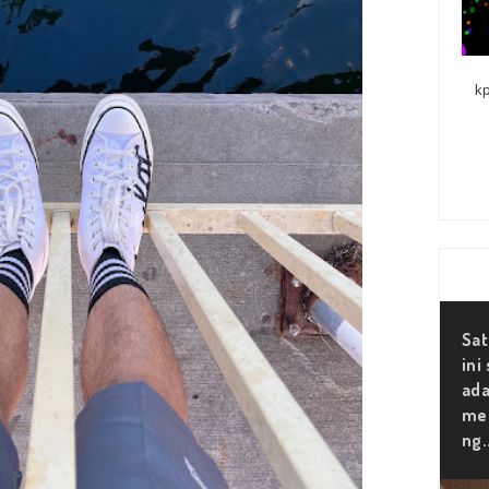
kp
Sat
ini
ada
mer
ng.