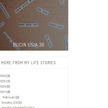
BUCIN USIA 30
MORE FROM MY LIFE STORIES
2026
(3)
2025
(1)
2024
(5)
2023
(4)
Februari
(2)
▼
Insoles 3,5CM
Awalnya Excited Sama