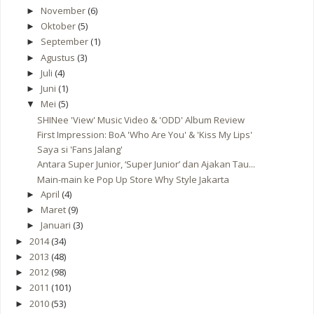
November
(6)
►
Oktober
(5)
►
September
(1)
►
Agustus
(3)
►
Juli
(4)
►
Juni
(1)
►
Mei
(5)
▼
SHINee 'View' Music Video & 'ODD' Album Review
First Impression: BoA 'Who Are You' & 'Kiss My Lips'
Saya si 'Fans Jalang'
Antara Super Junior, ‘Super Junior’ dan Ajakan Tau...
Main-main ke Pop Up Store Why Style Jakarta
April
(4)
►
Maret
(9)
►
Januari
(3)
►
2014
(34)
►
2013
(48)
►
2012
(98)
►
2011
(101)
►
2010
(53)
►