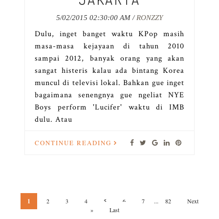
5/02/2015 02:30:00 AM /
RONZZY
Dulu, inget banget waktu KPop masih
masa-masa kejayaan di tahun 2010
sampai 2012, banyak orang yang akan
sangat histeris kalau ada bintang Korea
muncul di televisi lokal. Bahkan gue inget
bagaimana senengnya gue ngeliat NYE
Boys perform 'Lucifer' waktu di IMB
dulu. Atau
CONTINUE READING
...
1
2
3
4
5
6
7
82
Next
»
Last