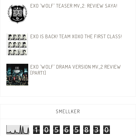
EXO 'WOLF' TEASER MV_2: REVIEW SAYA!
EXO IS BACK! TEAM XOXO THE FIRST CLASS!
EXO 'WOLF' DRAMA VERSION MV_2 REVIEW
[PART1]
SMELLKER
1
0
5
6
5
8
3
0