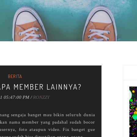
BERITA
APA MEMBER LAINNYA?
11 05:47:00 PM /
RONZZY
ang sengaja banget mau bikin seluruh dunia
kan nama member yang padahal sudah bocor
asernya, foto ataupun video. Fix banget gue
arena sudah bisa dipastikan orang-orang