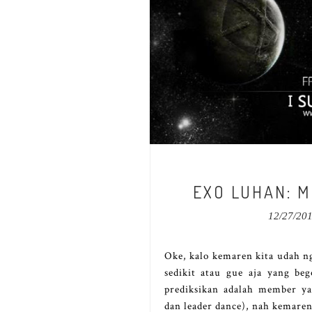
EXO LUHAN: M
12/27/20
Oke, kalo kemaren kita udah n
sedikit atau gue aja yang be
prediksikan adalah member ya
dan leader dance), nah kemare