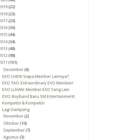
2019
(22)
2018
(23)
2017
(20)
2016
(36)
2015
(44)
2014
(34)
2013
(48)
2012
(98)
2011
(101)
Desember
(6)
▼
EXO CHEN! Siapa Member Lainnya?
EXO TAO: Extraordinary EXO Member!
EXO LUHAN: Member EXO Yang Lain
EXO: Boyband Baru SM Entertainment!
Kompetisi & Kompetisi
Lagi Gampang
November
(2)
►
Oktober
(10)
►
September
(7)
►
Agustus
(3)
►