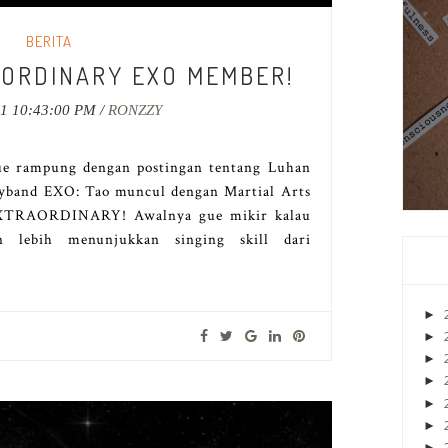
BERITA
AORDINARY EXO MEMBER!
11 10:43:00 PM /
RONZZY
gue rampung dengan postingan tentang Luhan
yband EXO: Tao muncul dengan Martial Arts
EXTRAORDINARY! Awalnya gue mikir kalau
n lebih menunjukkan singing skill dari
►
►
►
►
►
►
►