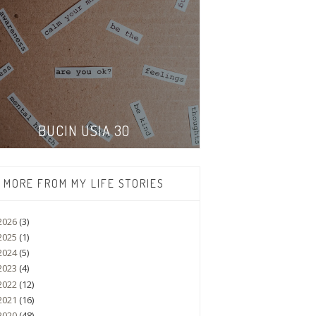
BUCIN USIA 30
MORE FROM MY LIFE STORIES
2026
(3)
2025
(1)
2024
(5)
2023
(4)
2022
(12)
2021
(16)
2020
(48)