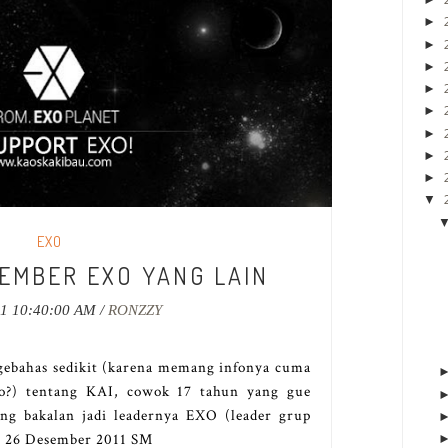
►
►
►
►
►
►
►
►
▼
EXO
EMBER EXO YANG LAIN
11 10:40:00 AM /
RONZZY
gebahas sedikit (karena memang infonya cuma
go?) tentang KAI, cowok 17 tahun yang gue
ng bakalan jadi leadernya EXO (leader grup
n 26 Desember 2011 SM