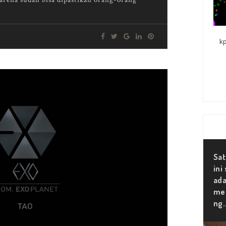
kp
Sat
ini
ada
mer
ng.