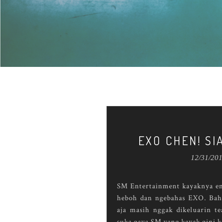
EXO CHEN! SI
12/31/20
SM Entertainment kayaknya em
heboh dan ngebahas EXO. Bah
aja masih nggak dikeluarin te
suka gaya SM yang kayak gini k