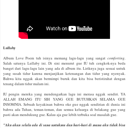
Lullaby
Album Love Poem tuh isinya memang lagu-lagu yang sangat
comforting
.
Salah satunya Lullaby ini. Di sini menurut gue IU tuh cengkok-nya beda
banget dari lagu-lagu lain yang ada di album itu. Liriknya juga sesuai untuk
yang susah tidur karena menjanjikan ketenangan dan tidur yang nyenyak.
Bahwa kita nggak akan bermimpi buruk dan kita bisa beristirahat dengan
tenang dalam tidur malam ini.
IU pengin mereka yang mendengarkan lagu ini merasa nggak sendiri. YA
ALLAH EMANG ITU SIH YANG GUE BUTUHKAN SELAMA GUE
INSOMNIA. Sebuah keyakinan bahwa oke gue nggak sendirian di dunia ini
bahwa ada Tuhan, teman-teman, dan semua keluarga di belakang gue yang
pasti akan mendukung gue. Kalau aja gue lebih terbuka soal masalah gue.
"Aku akan selalu ada di sana untukmu dan hari-hari di mana aku tidak bisa