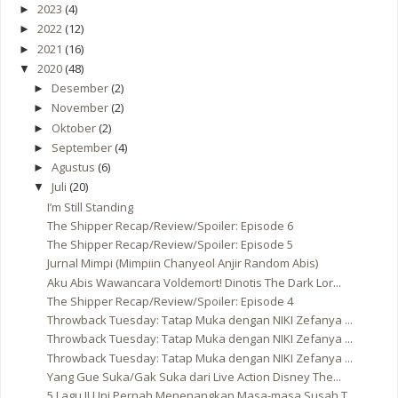
2023
(4)
►
2022
(12)
►
2021
(16)
►
2020
(48)
▼
Desember
(2)
►
November
(2)
►
Oktober
(2)
►
September
(4)
►
Agustus
(6)
►
Juli
(20)
▼
I’m Still Standing
The Shipper Recap/Review/Spoiler: Episode 6
The Shipper Recap/Review/Spoiler: Episode 5
Jurnal Mimpi (Mimpiin Chanyeol Anjir Random Abis)
Aku Abis Wawancara Voldemort! Dinotis The Dark Lor...
The Shipper Recap/Review/Spoiler: Episode 4
Throwback Tuesday: Tatap Muka dengan NIKI Zefanya ...
Throwback Tuesday: Tatap Muka dengan NIKI Zefanya ...
Throwback Tuesday: Tatap Muka dengan NIKI Zefanya ...
Yang Gue Suka/Gak Suka dari Live Action Disney The...
5 Lagu IU Ini Pernah Menenangkan Masa-masa Susah T...