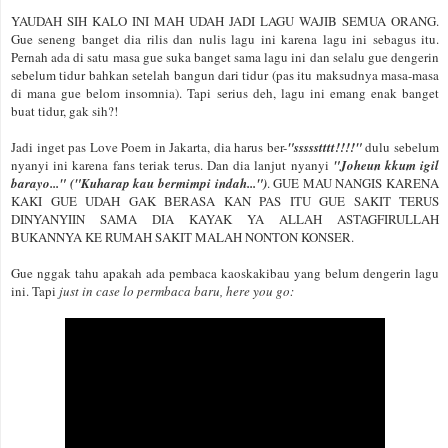
YAUDAH SIH KALO INI MAH UDAH JADI LAGU WAJIB SEMUA ORANG.
Gue seneng banget dia rilis dan nulis lagu ini karena lagu ini sebagus itu.
Pernah ada di satu masa gue suka banget sama lagu ini dan selalu gue dengerin
sebelum tidur bahkan setelah bangun dari tidur (pas itu maksudnya masa-masa
di mana gue belom insomnia). Tapi serius deh, lagu ini emang enak banget
buat tidur, gak sih?!
Jadi inget pas Love Poem in Jakarta, dia harus ber-
"ssssstttt!!!!"
dulu sebelum
nyanyi ini karena fans teriak terus. Dan dia lanjut nyanyi
"Joheun kkum igil
barayo..." ("Kuharap kau bermimpi indah...")
. GUE MAU NANGIS KARENA
KAKI GUE UDAH GAK BERASA KAN PAS ITU GUE SAKIT TERUS
DINYANYIIN SAMA DIA KAYAK YA ALLAH ASTAGFIRULLAH
BUKANNYA KE RUMAH SAKIT MALAH NONTON KONSER.
Gue nggak tahu apakah ada pembaca kaoskakibau yang belum dengerin lagu
ini. Tapi
just in case lo permbaca baru, here you go: