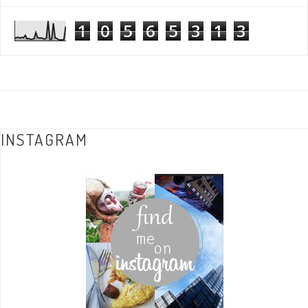
1
0
5
6
5
3
1
3
INSTAGRAM