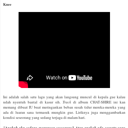
Knee
Ini adalah salah satu lagu yang akan langsung muncul di kepala gue kalau
udah nyentuh bantal di kasur sih.
Track
di album CHAT-SHIRE ini kan
memang dibuat IU buat meringankan beban susah tidur mereka-mereka yang
ada di luaran sana termasuk mungkin gue. Liriknya juga menggambarkan
kondisi seseorang yang sedang terjaga di malam hari.
"Apakah aku sedang menunggu seseorang? Atau apakah ada sesuatu yang