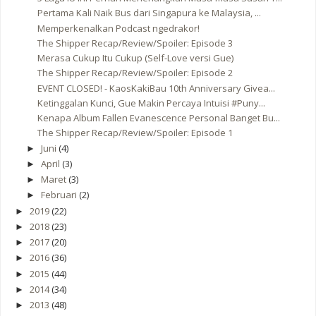
Pertama Kali Naik Bus dari Singapura ke Malaysia, ...
Memperkenalkan Podcast ngedrakor!
The Shipper Recap/Review/Spoiler: Episode 3
Merasa Cukup Itu Cukup (Self-Love versi Gue)
The Shipper Recap/Review/Spoiler: Episode 2
EVENT CLOSED! - KaosKakiBau 10th Anniversary Givea...
Ketinggalan Kunci, Gue Makin Percaya Intuisi #Puny...
Kenapa Album Fallen Evanescence Personal Banget Bu...
The Shipper Recap/Review/Spoiler: Episode 1
Juni
(4)
►
April
(3)
►
Maret
(3)
►
Februari
(2)
►
2019
(22)
►
2018
(23)
►
2017
(20)
►
2016
(36)
►
2015
(44)
►
2014
(34)
►
2013
(48)
►