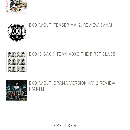
EXO 'WOLF' TEASER MV_2: REVIEW SAYA!
EXO IS BACK! TEAM XOXO THE FIRST CLASS!
EXO 'WOLF' DRAMA VERSION MV_2 REVIEW
[PART1]
SMELLKER