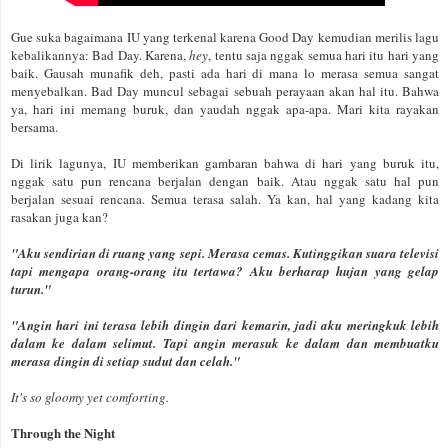
Gue suka bagaimana IU yang terkenal karena Good Day kemudian merilis lagu
kebalikannya: Bad Day. Karena,
hey
, tentu saja nggak semua hari itu hari yang
baik. Gausah munafik deh, pasti ada hari di mana lo merasa semua sangat
menyebalkan. Bad Day muncul sebagai sebuah perayaan akan hal itu. Bahwa
ya, hari ini memang buruk, dan yaudah nggak apa-apa. Mari kita rayakan
bersama.
Di lirik lagunya, IU memberikan gambaran bahwa di hari yang buruk itu,
nggak satu pun rencana berjalan dengan baik. Atau nggak satu hal pun
berjalan sesuai rencana. Semua terasa salah. Ya kan, hal yang kadang kita
rasakan juga kan?
"Aku sendirian di ruang yang sepi. Merasa cemas. Kutinggikan suara televisi
tapi mengapa orang-orang itu tertawa? Aku berharap hujan yang gelap
turun."
"Angin hari ini terasa lebih dingin dari kemarin, jadi aku meringkuk lebih
dalam ke dalam selimut. Tapi angin merasuk ke dalam dan membuatku
merasa dingin di setiap sudut dan celah."
It's so gloomy yet comforting.
Through the Night