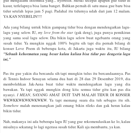
gue mengalami insomnia yang... nyebelin. Meski secepat apapun gue tidur di
kasur, terlelapnya bisa lama banget. Bahkan pernah di satu masa gue baru bisa
tidur setelah lepas jam 5 pagi. Padahal itu tidurnya udah dari jam 12 malam.
YA KAN NYEBELIN!!!!
Ada yang bilang untuk bikin gampang tidur bisa dengan mendengarkan lagu-
lagu yang selow. IU,
my love from the star
(gak deng), juga punya pemikiran
yang sama soal lagu selow. Dia bikin lagu selow buat ngebantu orang yang
susah tidur. Ya mungkin nggak 100% begitu sih tapi dia pernah bilang di
konser Love Poem di beberapa kota, di Jakarta juga waktu itu, IU bilang
"Sebuah kehormatan yang besar kalau kalian bisa tidur pas dengerin lagu
ini,"
Pas itu gue yakin dia bercanda sih tapi mungkin tulus itu bercandaannya. Pas
di Tennis Indoor Senayan selama dua hari di 28 dan 29 Desember 2019, dia
membolehkan Jak-Aena buat tidur waktu mendengarkan lagu yang dia
bawakan. Ya tapi nggak mungkin dong kita semua tidur gitu kan pas dia
nyanyi.
I MEAN
, SAYANG AMAT DUIT TAPI MALAH TIDUR DI KONSER
WKWKKWKWKWKWKW. Ya tapi memang suara dia tuh sebagus itu sih.
Somehow
malah menenangkan jadi emang bikin rileks dan gak heran kalau
bikin tidur.
Nah, makanya ini ada beberapa lagu IU yang gue rekomendasikan ke lo, kalau
misalnya sekarang lo lagi ngerasa susah tidur. Kali aja membantu, ya kan.